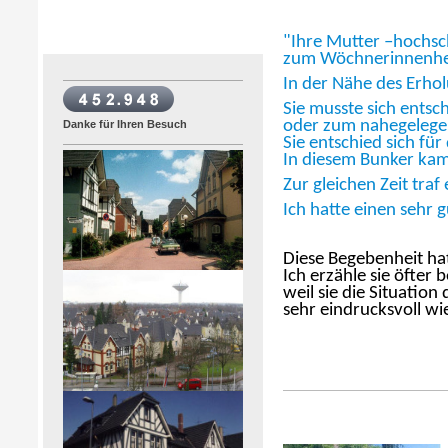
"Ihre Mutter –hochsc
zum Wöchnerinnenheim
In der Nähe des Erhol
Sie musste sich ents
oder zum naheg
Danke für Ihren Besuch
Sie entschi
In diesem Bunker kam
Zur gleichen Zeit tr
Ich hatte einen sehr 
Diese Begebenheit hat
Ich erzähle sie öfter
weil sie die Situatio
sehr eindrucksvoll wi