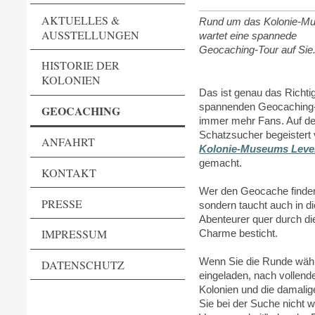
AKTUELLES &
Rund um das Kolonie-M
AUSSTELLUNGEN
wartet eine spannede
Geocaching-Tour auf Sie
HISTORIE DER
KOLONIEN
Das ist genau das Richti
spannenden Geocaching-To
GEOCACHING
immer mehr Fans. Auf d
Schatzsucher begeistert 
ANFAHRT
Kolonie-Museums Lever
gemacht.
KONTAKT
Wer den Geocache finden wi
PRESSE
sondern taucht auch in di
Abenteurer quer durch di
IMPRESSUM
Charme besticht.
Wenn Sie die Runde wäh
DATENSCHUTZ
eingeladen, nach vollend
Kolonien und die damalig
Sie bei der Suche nicht 